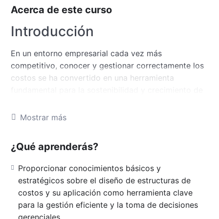
Acerca de este curso
Introducción
En un entorno empresarial cada vez más
competitivo, conocer y gestionar correctamente los
costos se ha convertido en una herramienta
fundamental para la sostenibilidad y crecimiento de
cualquier organización. Una adecuada estructura de
costos permite identificar cómo se generan los
Mostrar más
gastos dentro de la empresa, analizar la rentabilidad
de productos o servicios y facilitar la toma de
¿Qué aprenderás?
decisiones estratégicas y gerenciales.
Proporcionar conocimientos básicos y
El diseño de una estructura de costos no solo ayuda
estratégicos sobre el diseño de estructuras de
a controlar recursos y optimizar procesos, sino que
costos y su aplicación como herramienta clave
también constituye la base para definir precios,
para la gestión eficiente y la toma de decisiones
evaluar inversiones, proyectar utilidades y mejorar la
gerenciales.