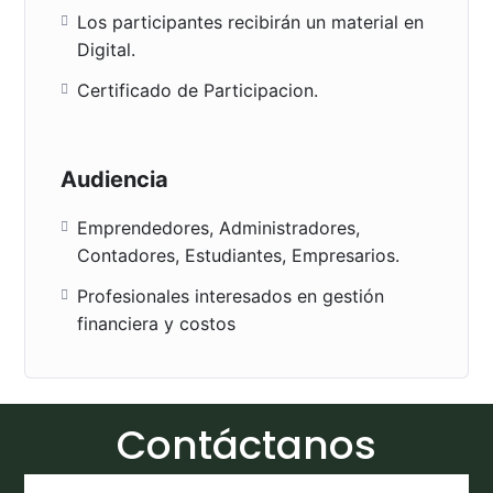
Los participantes recibirán un material en
Digital.
Proximo Conversatorio de
Estructura de Costos
Certificado de Participacion.
Miércoles 1 de Julio de 2026
Audiencia
a las 7:00 PM hora de (Miami)
Emprendedores, Administradores,
Contadores, Estudiantes, Empresarios.
Puede aprovechar y revisar el
material que hemos cargado en
Profesionales interesados en gestión
este conversatorio un video de la
financiera y costos
actividad realizada el 30 de Mayo
de 2026
Contáctanos
Este Conversatorio esta gratuito hasta el 31 de Julio
de 2026