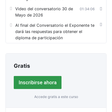
aplicación como herramienta clave para la gestión
Video del conversatorio 30 de
01:34:06
eficiente y la toma de decisiones gerenciales.
Mayo de 2026
Contenido Programático
Al final del Conversatorio el Exponente te
dará las respuestas para obtener el
Introducción a la Gestión de Costos.
diploma de participación
Elementos Básicos de una Estructura de
Costos.
Costos como Base para Decisiones
Gerenciales.
Gratis
Factores Externos de Costos.
Caso práctico de análisis.
Inscribirse ahora
Dirigido a
Emprendedores,
Accede gratis a este curso
Administradores, Contadores, Estudiantes, Empres
Profesionales interesados en gestión financiera