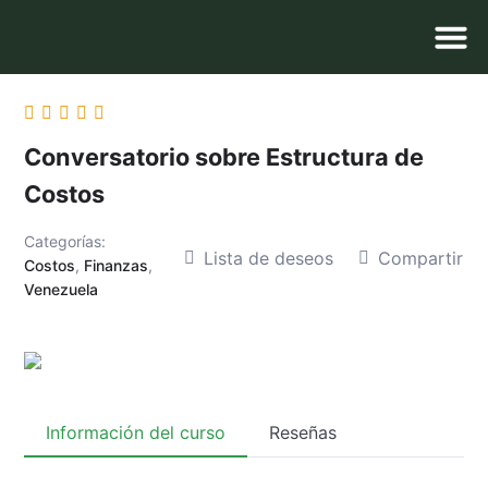
Quienes 
Listado de
Cursos en Lí
Conversatorio sobre Estructura de
Costos
Categorías:
Lista de deseos
Compartir
Costos
,
Finanzas
,
Venezuela
Información del curso
Reseñas