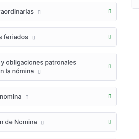
o por: Instituto CELUZ
raordinarias
enezuela
s feriados
 obligaciones patronales
en la nómina
a nomina
ion de Nomina