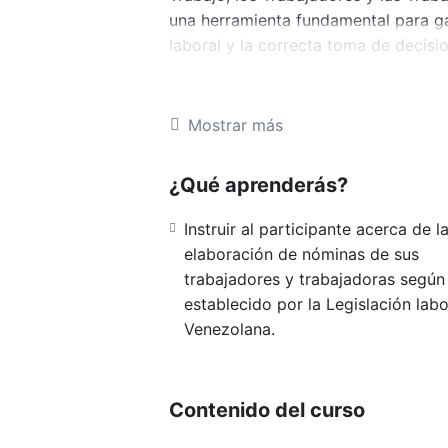
una herramienta fundamental para gar
laboral y la correcta toma de decis
Objetivo del curso
Proporcionar al participante los co
Mostrar más
herramientas y procedimientos nece
bajo la LOTTT, comprendiendo cada 
¿Qué aprenderás?
cálculo: salario, jornadas, recargos
obligaciones legales.
Instruir al participante acerca de l
elaboración de nóminas de sus
La información presentada permitirá a
trabajadores y trabajadoras según
laboral vigente, identificar los comp
establecido por la Legislación labo
reconocer aquellos que no la genera
Venezolana.
estos elementos influyen en la trans
derechos del trabajador y en la tom
humanos.
Contenido del curso
El manejo adecuado de la nómina es 