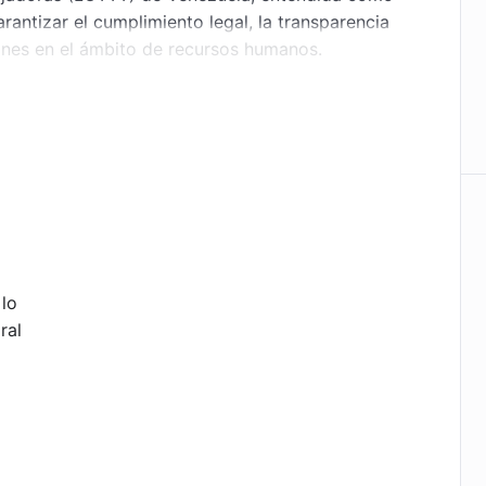
antizar el cumplimiento legal, la transparencia
iones en el ámbito de recursos humanos.
nocimientos fundamentales sobre los conceptos,
sarios para elaborar correctamente una nómina
uno de los elementos que intervienen en su
, horas extras, devengado, deducciones y
a
l participante interpretar y aplicar la normativa
 lo
onentes que generan incidencia en los cálculos, y
ral
n. Asimismo, facilitará la comprensión de cómo
parencia del proceso, en la protección de los
a de decisiones dentro del área de recursos
una herramienta esencial para garantizar el