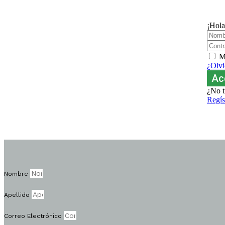
¡Hola
M
¿Olvi
Ac
¿No t
Regís
Nombre
Apellido
Correo Electrónico