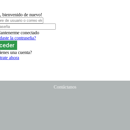
, bienvenido de nuevo!
antenerme conectado
daste la contraseña?
ceder
ienes una cuenta?
trate ahora
Contáctanos